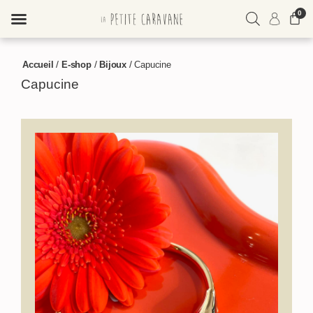
0
ME CONNECTER
/
/
/
Accueil
E-shop
Bijoux
Capucine
M'INSCRIRE
Capucine