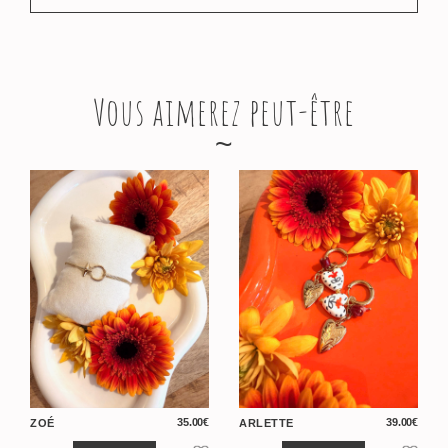
Vous aimerez peut-être
35.00
€
39.00
€
ZOÉ
ARLETTE