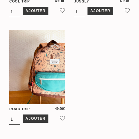
49.90
€
49.90
€
COOL TRIP
JUNGLY
AJOUTER
AJOUTER
49.90
€
ROAD TRIP
AJOUTER