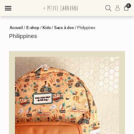
0
ME CONNECTER
/
/
/
/
Accueil
E-shop
Kids
Sacs à dos
Philippines
M'INSCRIRE
Philippines