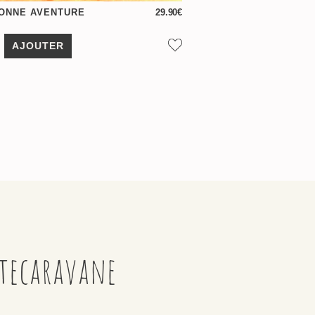
BONNE AVENTURE
29.90
€
AJOUTER
itecaravane