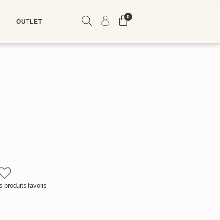
0
E
OUTLET
ME CONNECTER
M'INSCRIRE
 produits favoris