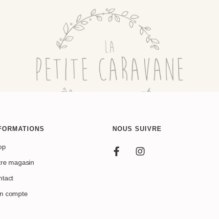
FORMATIONS
NOUS SUIVRE
op
tre magasin
tact
n compte