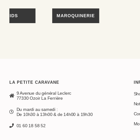
KIDS
MAROQUINERIE
LA PETITE CARAVANE
IN
9 Avenue du général Leclerc
Sh
77330 Ozoir La Ferrière
No
Du mardi au samedi :
Con
De 10h30 à 13h00 & de 14h00 à 19h30
Mo
01 60 18 58 52