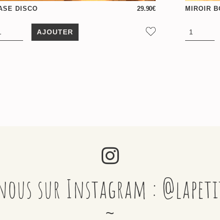
ASE DISCO
29.90
€
MIROIR 
AJOUTER
nous sur Instagram : @lapet