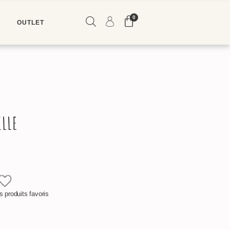
0
E
OUTLET
ME CONNECTER
M'INSCRIRE
ILLE
 produits favoris